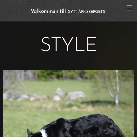
Välkommen till
GYTTJÄRNSBERGET'S
STYLE